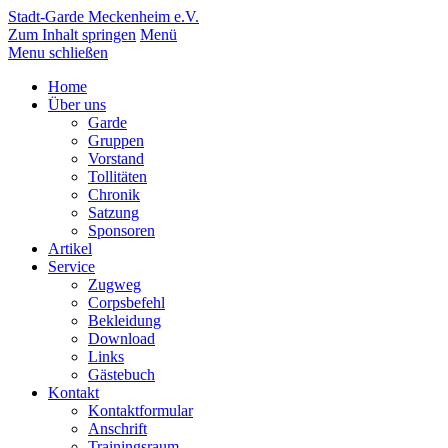
Stadt-Garde Meckenheim e.V.
Zum Inhalt springen
Menü
Menu schließen
Home
Über uns
Garde
Gruppen
Vorstand
Tollitäten
Chronik
Satzung
Sponsoren
Artikel
Service
Zugweg
Corpsbefehl
Bekleidung
Download
Links
Gästebuch
Kontakt
Kontaktformular
Anschrift
Trainingsraum