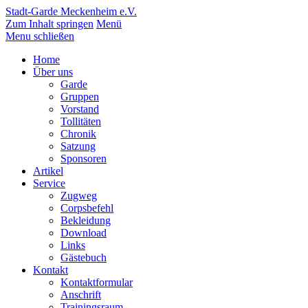
Stadt-Garde Meckenheim e.V.
Zum Inhalt springen
Menü
Menu schließen
Home
Über uns
Garde
Gruppen
Vorstand
Tollitäten
Chronik
Satzung
Sponsoren
Artikel
Service
Zugweg
Corpsbefehl
Bekleidung
Download
Links
Gästebuch
Kontakt
Kontaktformular
Anschrift
Trainingsraum