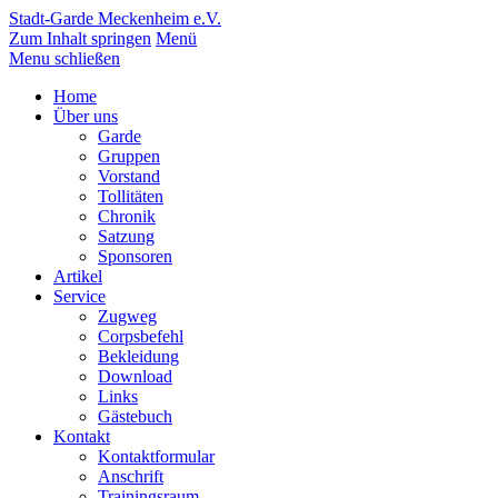
Stadt-Garde Meckenheim e.V.
Zum Inhalt springen
Menü
Menu schließen
Home
Über uns
Garde
Gruppen
Vorstand
Tollitäten
Chronik
Satzung
Sponsoren
Artikel
Service
Zugweg
Corpsbefehl
Bekleidung
Download
Links
Gästebuch
Kontakt
Kontaktformular
Anschrift
Trainingsraum